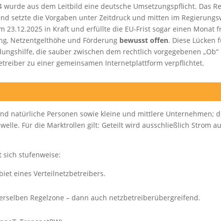
44 wurde aus dem Leitbild eine deutsche Umsetzungspflicht. Das R
land setzte die Vorgaben unter Zeitdruck und mitten im Regierung
23.12.2025 in Kraft und erfüllte die EU-Frist sogar einen Monat f
ung, Netzentgelthöhe und Förderung
bewusst offen
. Diese Lücken 
ngshilfe, die sauber zwischen dem rechtlich vorgegebenen „Ob“ 
etreiber zu einer gemeinsamen Internetplattform verpflichtet.
ind natürliche Personen sowie kleine und mittlere Unternehmen; 
lle. Für die Marktrollen gilt: Geteilt wird ausschließlich Strom 
 sich stufenweise:
iet eines Verteilnetzbetreibers.
erselben Regelzone – dann auch netzbetreiberübergreifend.