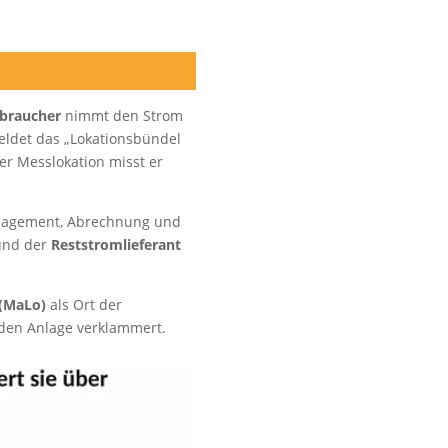
rbraucher
nimmt den Strom
meldet das „Lokationsbündel
der Messlokation misst er
anagement, Abrechnung und
 und der
Reststromlieferant
 (MaLo)
als Ort der
nden Anlage verklammert.