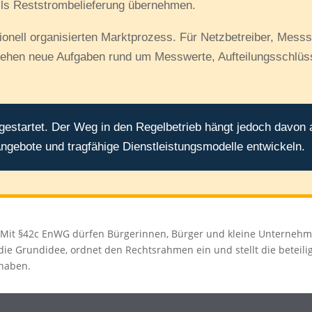
lls Reststrombelieferung übernehmen.
onell organisierten Marktprozess. Für Netzbetreiber, Messst
tstehen neue Aufgaben rund um Messwerte, Aufteilungsschlü
 gestartet. Der Weg in den Regelbetrieb hängt jedoch davon 
Angebote und tragfähige Dienstleistungsmodelle entwickeln.
ät: Mit §42c EnWG dürfen Bürgerinnen, Bürger und kleine Unterneh
ie Grundidee, ordnet den Rechtsrahmen ein und stellt die beteili
 haben.