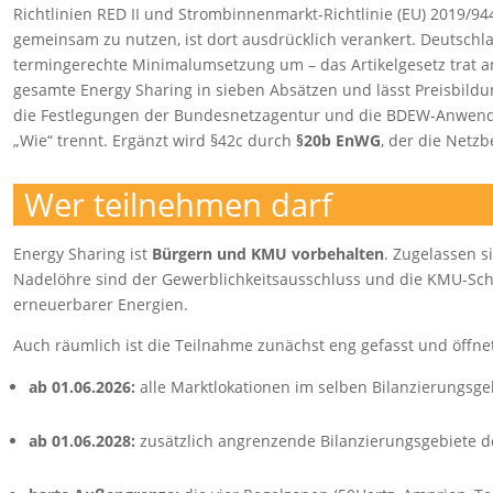
Richtlinien RED II und Strombinnenmarkt-Richtlinie (EU) 2019/9
gemeinsam zu nutzen, ist dort ausdrücklich verankert. Deutsch
termingerechte Minimalumsetzung um – das Artikelgesetz trat am 
gesamte Energy Sharing in sieben Absätzen und lässt Preisbild
die Festlegungen der Bundesnetzagentur und die BDEW-Anwendu
„Wie“ trennt. Ergänzt wird §42c durch
§20b EnWG
, der die Netzb
Wer teilnehmen darf
Energy Sharing ist
Bürgern und KMU vorbehalten
. Zugelassen s
Nadelöhre sind der Gewerblichkeitsausschluss und die KMU-Schwe
erneuerbarer Energien.
Auch räumlich ist die Teilnahme zunächst eng gefasst und öffnet
ab 01.06.2026:
alle Marktlokationen im selben Bilanzierungsgeb
ab 01.06.2028:
zusätzlich angrenzende Bilanzierungsgebiete d