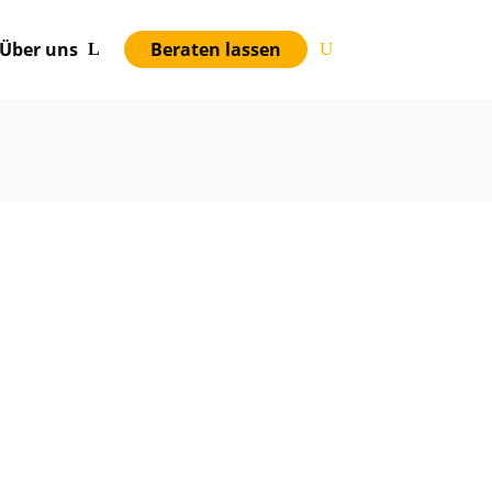
Über uns
Beraten lassen
0
0
0
0
GE
STUNDEN
MINUTEN
SEKUNDEN