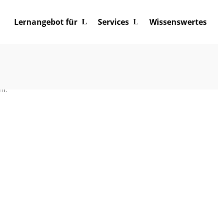
Lernangebot für
Services
Wissenswertes
-Special
% Rabatt
auf ausgewählte Energieberater-
TA
 –
Jetzt buchen!