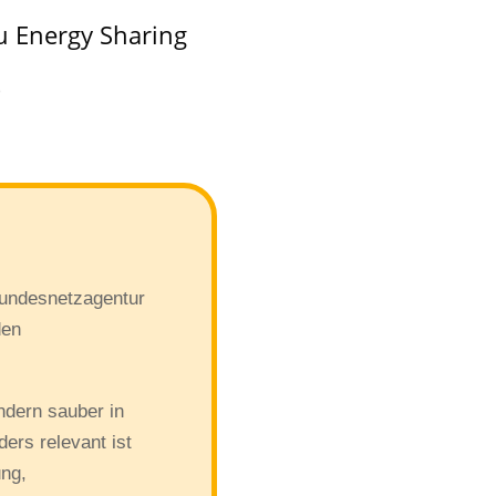
u Energy Sharing
)
Bundesnetzagentur
den
ndern sauber in
rs relevant ist
ung,