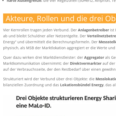
harte Außengrenze:
die vier Regelzonen (50Hertz, Amprion, T
Akteure, Rollen und die drei Ob
Vier Kernrollen tragen jeden Verbund. Der
Anlagenbetreiber
ist
ab und bleibt Schuldner aller Netzentgelte. Der
Verteilnetzbetre
Energy“ und übermittelt die Berechnungsformeln. Der
Messstell
physisch, als MSB der Marktlokation aggregiert er die Werte und 
Quer dazu wirken drei Marktdienstleister: der
Aggregator
als Ge
Marktkommunikation übernimmt; der
Direktvermarkter
auf der
auf der Verbrauchsseite, der den Restbedarf über einen gewöhnli
Strukturiert wird der Verbund über drei Objekte: die
Messlokati
bilanziellen Zuordnung und das
Lokationsbündel Energy
, das 