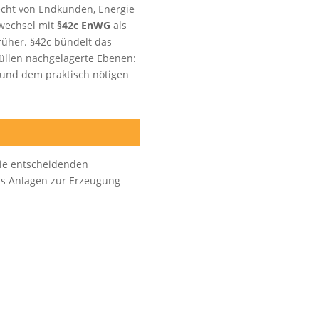
echt von Endkunden, Energie
swechsel mit
§42c EnWG
als
rüher. §42c bündelt das
füllen nachgelagerte Ebenen:
und dem praktisch nötigen
die entscheidenden
aus Anlagen zur Erzeugung