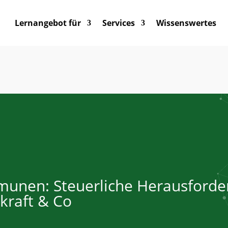
Lernangebot für
Services
Wissenswertes
-Special
% Rabatt
auf ausgewählte Energieberater-
TA
 –
Jetzt buchen!
unen: Steuerliche Herausford
kraft & Co