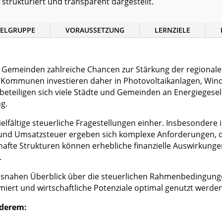
 strukturiert und transparent dargestellt.
IELGRUPPE
VORAUSSETZUNG
LERNZIELE
d Gemeinden zahlreiche Chancen zur Stärkung der regional
Kommunen investieren daher in Photovoltaikanlagen, Wind
beteiligen sich viele Städte und Gemeinden an Energiegesell
g.
ielfältige steuerliche Fragestellungen einher. Insbesondere
und Umsatzsteuer ergeben sich komplexe Anforderungen, di
erhafte Strukturen können erhebliche finanzielle Auswirkun
.
axisnahen Überblick über die steuerlichen Rahmenbedingu
nimiert und wirtschaftliche Potenziale optimal genutzt werd
nderem: