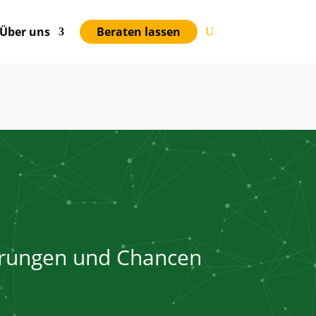
Über uns
Beraten lassen
0
0
0
0
GE
STUNDEN
MINUTEN
SEKUNDEN
erungen und Chancen