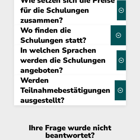
Wie setzen sich die Preise
von maximal 15 Teilnehmern
für die Schulungen
zusammen?
Massen-Webinare gibt es
bei uns nicht.
Wo finden die
Über uns
Schulungen statt?
Dauer, Format
In welchen Sprachen
flexibel buchbar –
(Online/Präsenz) und individuellen
sowohl online als auch in Präsenz
werden die Schulungen
Anforderungen
angeboten?
interaktive
Gestaltung durch unsere Referenten
Werden
standardmäßig auf
Deutsch
Teilnahmebestätigungen
in Englisch oder anderen
ausgestellt?
Sprachen
Teilnahmebestätigung
Ihre Frage wurde nicht
beantwortet?