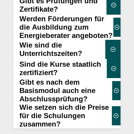
Gibt es Prüfungen und
Kursbeschreibung
verpflichtend
Zertifikate?
Werden Förderungen für
Abschluss des Lehrgangs
Abschlussprüfung
die Ausbildung zum
Energieberater angeboten?
Lerninhalt
wird diese entweder direkt
Wie sind die
zur Verfügung
durch Campus-EW oder durch eine externe
Selbststudium
Unterrichtszeiten?
Institution
Sind die Kurse staatlich
09:00 Uhr
16:30 Uhr
zertifiziert?
Wissensabfrage zu überprüfen
unserer Förderseite.
Gebühr von
Gibt es nach dem
75,00 € (inkl. MwSt.) an.
ausreichend Pausen
dena
Basismodul auch eine
Mittags- und zwei kurzen Kaffeepausen
Abschlussprüfung?
sind anerkannt und
Wie setzen sich die Preise
berechtigen zur Eintragung
Energieeffizienz-
für die Schulungen
Expertenliste
zusammen?