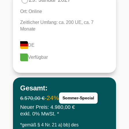
Ort: Online
Zeitlicher Umfang: ca. 200 UE, ca. 7
Monate
DE
Verfügbar
Gesamt:
24
6.570,00 €
Sommer-Special
Neuer Preis: 4.980,00 €
exkl. 0% MwSt. *
*
gemäß § 4 Nr. 21 a) bb) des