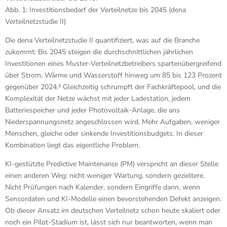
Abb. 1: Investitionsbedarf der Verteilnetze bis 2045 (dena
Verteilnetzstudie II)
Die dena Verteilnetzstudie II quantifiziert, was auf die Branche
zukommt: Bis 2045 steigen die durchschnittlichen jährlichen
Investitionen eines Muster-Verteilnetzbetreibers spartenübergreifend
über Strom, Wärme und Wasserstoff hinweg um 85 bis 123 Prozent
gegenüber 2024.² Gleichzeitig schrumpft der Fachkräftepool, und die
Komplexität der Netze wächst mit jeder Ladestation, jedem
Batteriespeicher und jeder Photovoltaik-Anlage, die ans
Niederspannungsnetz angeschlossen wird. Mehr Aufgaben, weniger
Menschen, gleiche oder sinkende Investitionsbudgets. In dieser
Kombination liegt das eigentliche Problem.
KI-gestützte Predictive Maintenance (PM) verspricht an dieser Stelle
einen anderen Weg: nicht weniger Wartung, sondern gezieltere.
Nicht Prüfungen nach Kalender, sondern Eingriffe dann, wenn
Sensordaten und KI-Modelle einen bevorstehenden Defekt anzeigen.
Ob dieser Ansatz im deutschen Verteilnetz schon heute skaliert oder
noch ein Pilot-Stadium ist, lässt sich nur beantworten, wenn man