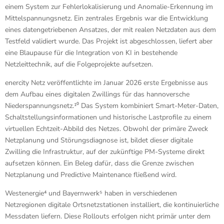
einem System zur Fehlerlokalisierung und Anomalie-Erkennung im
Mittelspannungsnetz. Ein zentrales Ergebnis war die Entwicklung
eines datengetriebenen Ansatzes, der mit realen Netzdaten aus dem
Testfeld validiert wurde. Das Projekt ist abgeschlossen, liefert aber
eine Blaupause für die Integration von KI in bestehende
Netzleittechnik, auf die Folgeprojekte aufsetzen.
enercity Netz veröffentlichte im Januar 2026 erste Ergebnisse aus
dem Aufbau eines digitalen Zwillings für das hannoversche
Niederspannungsnetz.¹⁰ Das System kombiniert Smart-Meter-Daten,
Schaltstellungsinformationen und historische Lastprofile zu einem
virtuellen Echtzeit-Abbild des Netzes. Obwohl der primäre Zweck
Netzplanung und Störungsdiagnose ist, bildet dieser digitale
Zwilling die Infrastruktur, auf der zukünftige PM-Systeme direkt
aufsetzen können. Ein Beleg dafür, dass die Grenze zwischen
Netzplanung und Predictive Maintenance fließend wird.
Westenergie⁴ und Bayernwerk⁵ haben in verschiedenen
Netzregionen digitale Ortsnetzstationen installiert, die kontinuierliche
Messdaten liefern. Diese Rollouts erfolgen nicht primär unter dem