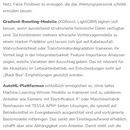
Netz, False Positives zu erzeugen, die das Wartungspersonal schnell
ermüden lassen.
Gradient-Boosting-Modelle
(XGBoost, LightGBM) eignen sich
besser, wenn ausreichend strukturierte historische Daten verfügbar
sind. Sie kombinieren mehrere schwache Vorhersagemodelle zu
einem starken Prädiktor und lassen sich gut auf Kabelausfall-
Wahrscheinlichkeit oder Transformatordegradation trainieren. Ihr
Vorteil liegt in der Interpretierbarkeit: Feature-Importance-Analysen
zeigen, welche Variablen den Ausschlag geben. Das ist relevant für
die Akzeptanz im Leitwartenbetrieb, wo Entscheidungen nicht auf
„Black Box“-Empfehlungen gestützt werden.
AutoML-Plattformen
schließlich ermöglichen es, ohne tiefes
Machine-Learning-Wissen Modelle zu trainieren und zu validieren.
Anbieter wie Siemens mit Electrification X⁷ oder Maschinenfabrik
Reinhausen mit TESSA APM⁸ bieten Lösungen, die speziell auf
Betriebsmittel im Energiebereich ausgerichtet sind und vortrainierte
Basismodelle mitbringen. Das senkt den Einstiegsaufwand erheblich,
schafft aber eine Abhängigkeit vom Anbieter. Damit stellt sich die