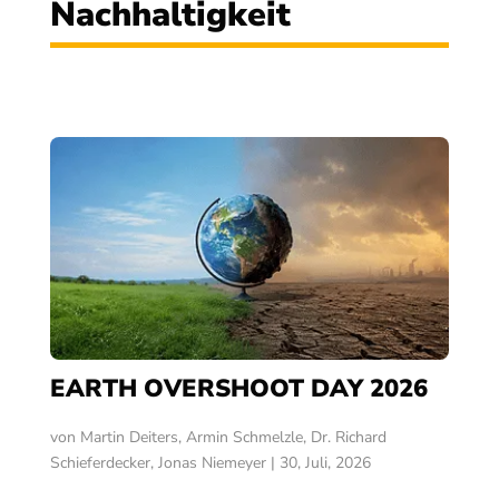
Nachhaltigkeit
EARTH OVERSHOOT DAY 2026
von
Martin Deiters
,
Armin Schmelzle
,
Dr. Richard
Schieferdecker
,
Jonas Niemeyer
|
30, Juli, 2026