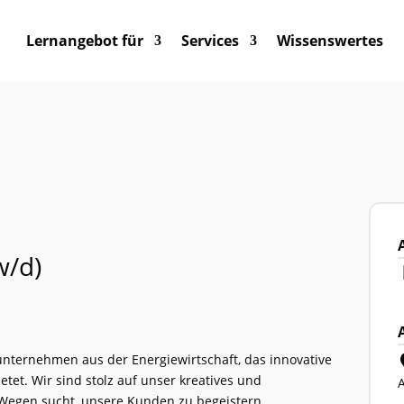
Lernangebot für
Services
Wissenswertes
-Special
% Rabatt
auf ausgewählte Energieberater-
TA
 –
Jetzt buchen!
w/d)
nternehmen aus der Energiewirtschaft, das innovative
et. Wir sind stolz auf unser kreatives und
Wegen sucht, unsere Kunden zu begeistern.