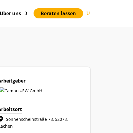
Über uns
Beraten lassen
0
0
0
0
GE
STUNDEN
MINUTEN
SEKUNDEN
Arbeitgeber
Arbeitsort
Sonnenscheinstraße 78, 52078,
Aachen