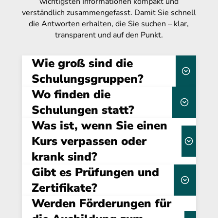
wichtigsten Informationen kompakt und
verständlich zusammengefasst. Damit Sie schnell
die Antworten erhalten, die Sie suchen – klar,
transparent und auf den Punkt.
Wie groß sind die
Schulungsgruppen?
Wo finden die
25 Teilnehmenden
Schulungen statt?
Was ist, wenn Sie einen
vollständig
Kurs verpassen oder
online
krank sind?
Kursbeschreibung
Gibt es Prüfungen und
verpflichtend
Zertifikate?
Werden Förderungen für
Abschluss des Lehrgangs
Abschlussprüfung