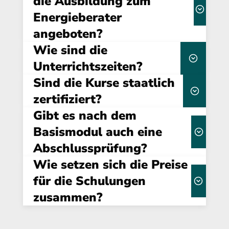
die Ausbildung zum
Energieberater
Lerninhalt
wird diese entweder direkt
zur Verfügung
Selbststudium
durch Campus-EW oder durch eine externe
angeboten?
Institution
Wie sind die
Wissensabfrage zu überprüfen
Unterrichtszeiten?
Sind die Kurse staatlich
Gebühr von 75,00 € (inkl. MwSt.) an.
09:00 Uhr
16:30 Uhr
zertifiziert?
unserer Förderseite.
Gibt es nach dem
ausreichend Pausen
dena
Basismodul auch eine
Mittags- und zwei kurzen Kaffeepausen
sind anerkannt und
Abschlussprüfung?
berechtigen zur Eintragung
Wie setzen sich die Preise
Energieeffizienz-
für die Schulungen
Expertenliste
zusammen?
Dauer, Format