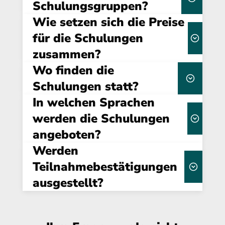
Schulungsgruppen?
Wie setzen sich die Preise
kleinen Gruppen
von maximal 15 Teilnehmern
für die Schulungen
zusammen?
Massen-Webinare gibt es
bei uns nicht.
Wo finden die
Über uns
Schulungen statt?
Dauer, Format
In welchen Sprachen
flexibel buchbar –
(Online/Präsenz) und individuellen
sowohl online als auch in Präsenz
werden die Schulungen
Anforderungen
angeboten?
interaktive
Gestaltung durch unsere Referenten
Werden
standardmäßig auf
Deutsch
Teilnahmebestätigungen
in Englisch oder anderen
ausgestellt?
Sprachen
Teilnahmebestätigung