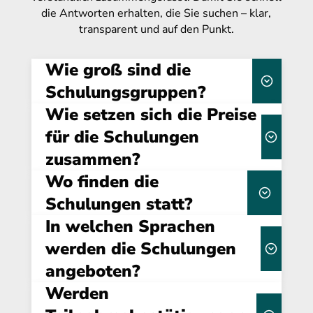
die Antworten erhalten, die Sie suchen – klar,
transparent und auf den Punkt.
Wie groß sind die
Schulungsgruppen?
Wie setzen sich die Preise
kleinen Gruppen
von maximal 15 Teilnehmern
für die Schulungen
zusammen?
Massen-Webinare gibt es
bei uns nicht.
Wo finden die
Über uns
Schulungen statt?
Dauer, Format
In welchen Sprachen
flexibel buchbar –
(Online/Präsenz) und individuellen
sowohl online als auch in Präsenz
werden die Schulungen
Anforderungen
angeboten?
interaktive
Gestaltung durch unsere Referenten
Werden
standardmäßig auf
Deutsch