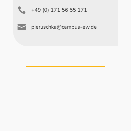

+49 (0) 171 56 55 171

pieruschka@campus-ew.de