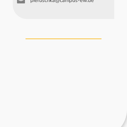

pieruschka@campus-ew.de