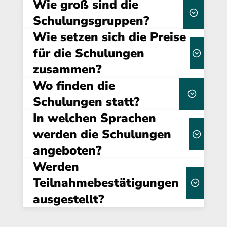
Wie groß sind die
Schulungsgruppen?
Wie setzen sich die Preise
kleinen Gruppen
von maximal 15 Teilnehmern
für die Schulungen
zusammen?
Massen-Webinare gibt es
bei uns nicht.
Wo finden die
Über uns
Schulungen statt?
Dauer, Format
In welchen Sprachen
flexibel buchbar –
(Online/Präsenz) und individuellen
sowohl online als auch in Präsenz
werden die Schulungen
Anforderungen
angeboten?
interaktive
Gestaltung durch unsere Referenten
Werden
standardmäßig auf
Deutsch
Teilnahmebestätigungen
in Englisch oder anderen
ausgestellt?
Sprachen
Teilnahmebestätigung