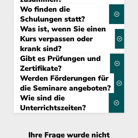
Wo finden die
Dauer, Format
Schulungen statt?
(Online/Präsenz) und individuellen
Was ist, wenn Sie einen
Anforderungen
Kurs verpassen oder
IKET Institut für Kälte- Klima- und
krank sind?
Energietechnik GmbH
Gibt es Prüfungen und
verpflichtend
Zertifikate?
0201 89949700
Werden Förderungen für
Abschluss des
seminare@iket.de
Seminars
Abschlussprüfung
die Seminare angeboten?
wird diese entweder direkt
Wie sind die
Lerninhalt
durch Campus-EW oder durch den externen
zur Verfügung
Selbststudium
Partner
Unterrichtszeiten?
Wissensabfrage zu überprüfen
Ihre Frage wurde nicht