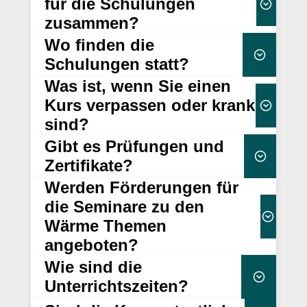
für die Schulungen
zusammen?
Wo finden die
Dauer, Format
Schulungen statt?
(Online/Präsenz) und individuellen
Was ist, wenn Sie einen
flexibel buchbar –
Anforderungen
sowohl online als auch in Präsenz
Kurs verpassen oder krank
sind?
Gibt es Prüfungen und
interaktive Gestaltung durch unsere
verpflichtend
Zertifikate?
Referenten
Werden Förderungen für
Prüfung und einem offiziellen
die Seminare zu den
Zertifikat
Wärme Themen
Lerninhalt
im Namen von Campus-EW oder – je
angeboten?
zur Verfügung
nach Kurs – von Institutionen wie BAFA oder der
Selbststudium
Wie sind die
Hochschule Worms
Unterrichtszeiten?