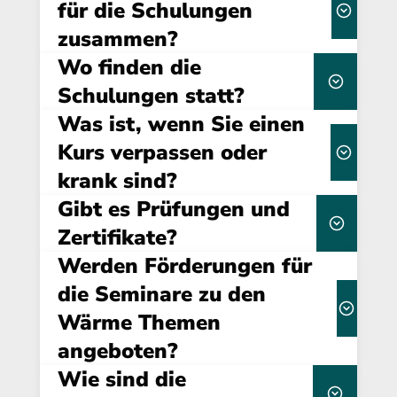
für die Schulungen
zusammen?
Wo finden die
Dauer, Format
Schulungen statt?
(Online/Präsenz) und individuellen
Was ist, wenn Sie einen
flexibel buchbar –
Anforderungen
sowohl online als auch in Präsenz
Kurs verpassen oder
krank sind?
interaktive
Gestaltung durch unsere Referenten
Gibt es Prüfungen und
verpflichtend
Zertifikate?
Werden Förderungen für
Prüfung
und einem offiziellen Zertifikat
die Seminare zu den
im Namen von
Wärme Themen
Lerninhalt
Campus-EW oder – je nach Kurs – von
zur Verfügung
Institutionen wie BAFA oder der Hochschule
angeboten?
Selbststudium
Worms
Wie sind die