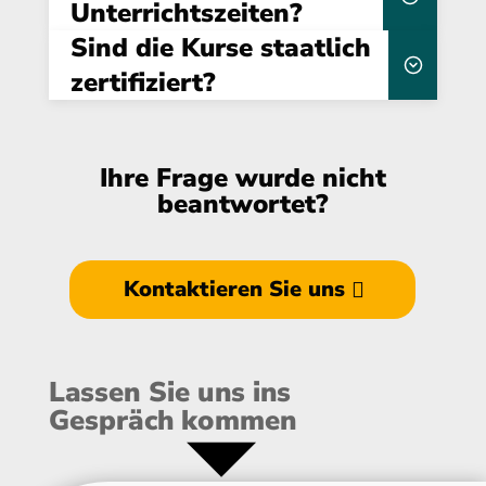
Unterrichtszeiten?
Wissensabfrage zu überprüfen
Sind die Kurse staatlich
09:00 Uhr
16:30 Uhr
zertifiziert?
Gebühr von 75,00 € (inkl. MwSt.) an.
Förderungshilfen.
ausreichend Pausen
dena
Mittags- und zwei kurzen
Ihre Frage wurde nicht
sind anerkannt und
Kaffeepausen
beantwortet?
berechtigen zur Eintragung
Energieeffizienz-
Expertenliste
Kontaktieren Sie uns
Lassen Sie uns ins
Gespräch kommen