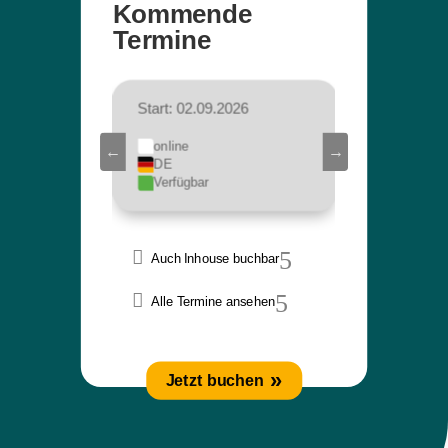
Kommende
Termine
27
Start: 02.09.2026
Start: 12.0
online
online
DE
DE
Verfügbar
Verfügbar
Auch Inhouse buchbar
Alle Termine ansehen
Jetzt buchen