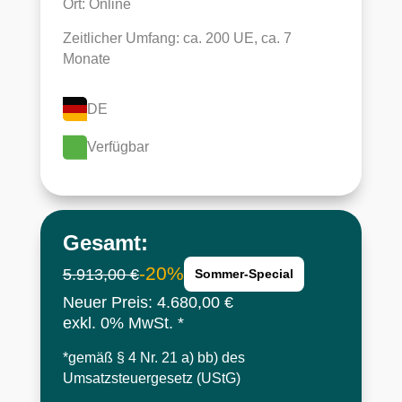
Ort: Online
Zeitlicher Umfang: ca. 200 UE, ca. 7
Monate
DE
Verfügbar
Gesamt:
20
5.913,00 €
Sommer-Special
Neuer Preis: 4.680,00 €
exkl. 0% MwSt. *
*
gemäß § 4 Nr. 21 a) bb) des
Umsatzsteuergesetz (UStG)